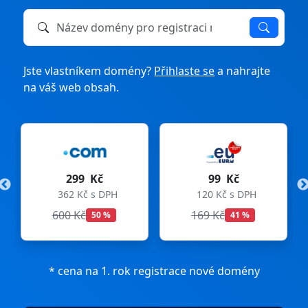
Název domény k registraci nebo převodu
Jste vlastníkem domény?
Přihlaste se
a nahrajte
na váš web obsah.
299 Kč
99 Kč
362 Kč s DPH
120 Kč s DPH
600 Kč
169 Kč
50 %
41 %
* cena na 1. rok registrace nové domény