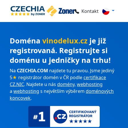
Kontakt
Doména
vinodelux.cz
je již
registrovaná. Registrujte si
doménu u jedničky na trhu!
Na
CZECHIA.COM
najdete tu pravou. Jsme jediný
5
★
registrátor domén v ČR podle
certifikace
CZ.NIC
. Najdete u nás
domény
,
webhosting
a
webhosting
s největším výběrem
doménových
koncovek
.